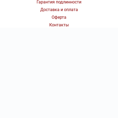
Гарантия подлинности
Доставка и оплата
Оферта
Контакты
КОНТАКТЫ
8 (800) 777-70-36
|
КОЛ-ВО БИЛЕТОВ:
ШТ
СУММА:
₽
Ежедневно с 09:00 до 20:00 Мск
от
₽
ОТКРЫТЬ
СЕКТОР
Оформить заказ
info@concert-tickets.ru
Консьерж-сервис по оказанию услуг по подбору, бронированию
и доставке билетов concert-tickets.ru
Не является официальным сайтом организаторов.