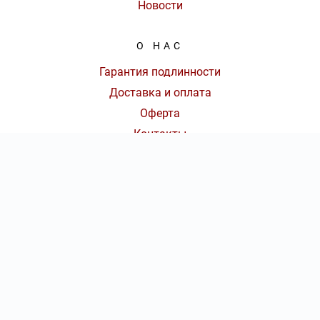
Новости
О НАС
Гарантия подлинности
Доставка и оплата
Оферта
Контакты
КОНТАКТЫ
8 (800) 777-70-36
|
КОЛ-ВО БИЛЕТОВ:
ШТ
СУММА:
₽
от
₽
ОТКРЫТЬ
СЕКТОР
Ежедневно с 09:00 до 20:00 Мск
Оформить заказ
info@concert-tickets.ru
Консьерж-сервис по оказанию услуг по подбору, бронированию