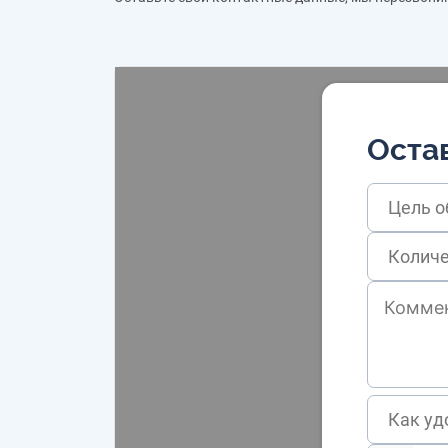
Остав
Цель 
Как уд