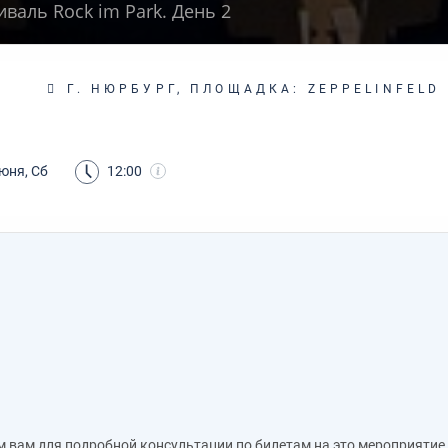
валь Rock im Park. День 2
Г. НЮРБУРГ, ПЛОЩАДКА: ZEPPELINFELD
юня, Сб
12:00
м вам для подробной консультации по билетам на это мероприятие