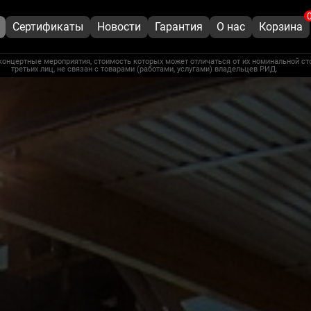
Сертификаты
Новости
Гарантия
О нас
Корзина
концертные мероприятия, стоимость которых может отличаться от их номинальной ст
третьих лиц, не связан с товарами (работами, услугами) владельцев РИД.